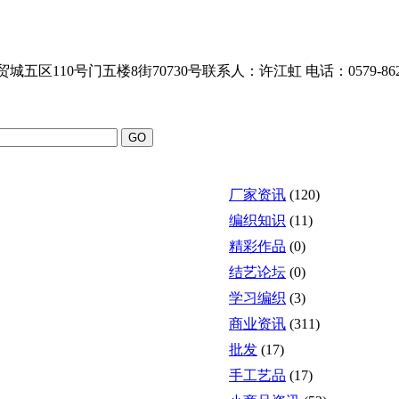
0号门五楼8街70730号联系人：许江虹 电话：0579-8622915
厂家资讯
(120)
编织知识
(11)
精彩作品
(0)
结艺论坛
(0)
学习编织
(3)
商业资讯
(311)
批发
(17)
手工艺品
(17)