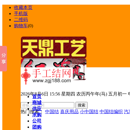
收藏本页
手机版
二维码
购物车
(
0
)
2026年8月6日 15:56 星期四 农历丙午年(马) 五月初一
首页
商城
供应
热门搜索：
中国结
喜庆用品
小中国结
中国结编织
汽
求购
公司
团购