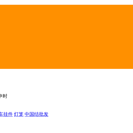
 申时
车挂件
灯笼
中国结批发