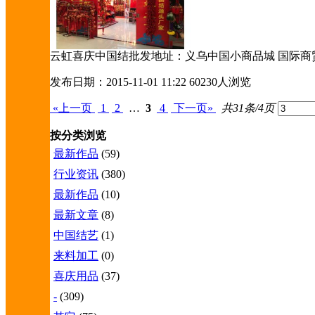
云虹喜庆中国结批发地址：义乌中国小商品城 国际商贸城五区11
发布日期：2015-11-01 11:22
60230人浏览
«上一页
1
2
…
3
4
下一页»
共31条/4页
按分类浏览
最新作品
(59)
行业资讯
(380)
最新作品
(10)
最新文章
(8)
中国结艺
(1)
来料加工
(0)
喜庆用品
(37)
-
(309)