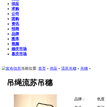
供应
求购
公司
团购
资讯
招商
品牌
图库
视频
婚庆市场
喜庆市场
当前位置:
首页
»
供应
»
流苏吊穗
»
吊穗
»
吊绳流苏吊穗
品牌：
色度