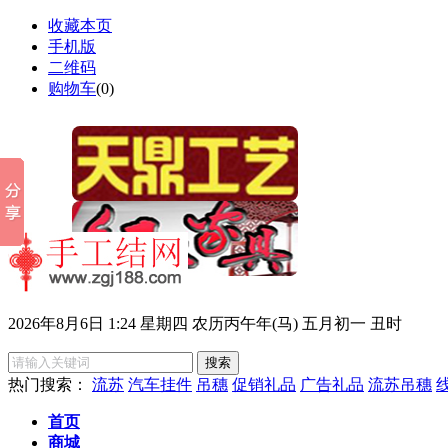
收藏本页
手机版
二维码
购物车
(
0
)
2026年8月6日 1:24 星期四 农历丙午年(马) 五月初一 丑时
热门搜索：
流苏
汽车挂件
吊穗
促销礼品
广告礼品
流苏吊穗
首页
商城